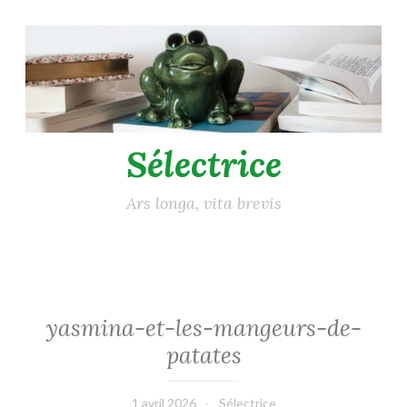
Accéder
au
contenu
principal
Sélectrice
Ars longa, vita brevis
yasmina-et-les-mangeurs-de-
patates
1 avril 2026
Sélectrice