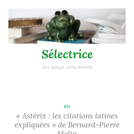
Accéder
au
contenu
principal
Sélectrice
Ars longa, vita brevis
BD
« Astérix : les citations latines
expliquées » de Bernard-Pierre
Molin