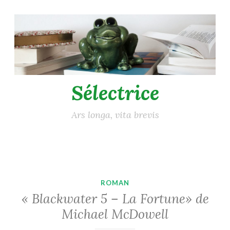
Accéder
au
contenu
principal
Sélectrice
Ars longa, vita brevis
ROMAN
« Blackwater 5 – La Fortune» de
Michael McDowell