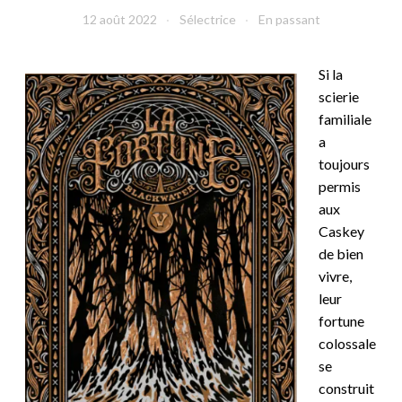
12 août 2022
Sélectrice
En passant
Si la
scierie
familiale
a
toujours
permis
aux
Caskey
de bien
vivre,
leur
fortune
colossale
se
construit