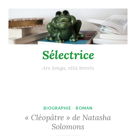
Accéder
au
contenu
principal
Sélectrice
Ars longa, vita brevis
BIOGRAPHIE
·
ROMAN
« Cléopâtre » de Natasha
Solomons