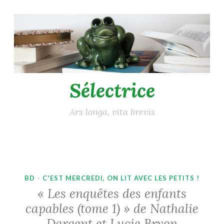
Accéder
au
contenu
principal
Sélectrice
Ars longa, vita brevis
BD
·
C'EST MERCREDI, ON LIT AVEC LES PETITS !
« Les enquêtes des enfants
capables (tome 1) » de Nathalie
Dargent et Lucie Bryon