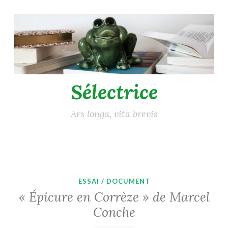
Accéder
au
contenu
principal
Sélectrice
Ars longa, vita brevis
ESSAI / DOCUMENT
« Épicure en Corrèze » de Marcel
Conche