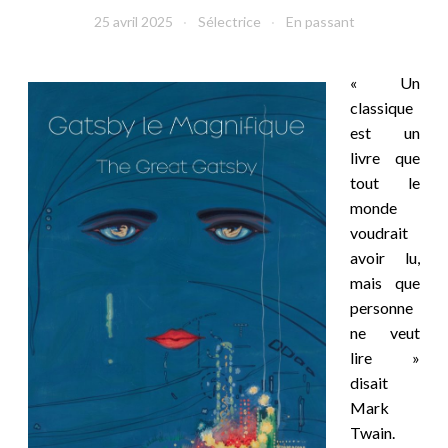
25 avril 2025
Sélectrice
En passant
«
Un
classique
est un
livre que
tout le
monde
voudrait
avoir lu,
mais que
personne
ne veut
lire »
disait
Mark
Twain.