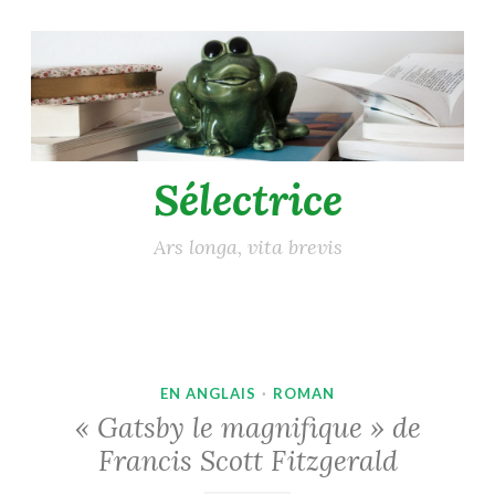
Accéder
au
contenu
principal
Sélectrice
Ars longa, vita brevis
EN ANGLAIS
·
ROMAN
« Gatsby le magnifique » de
Francis Scott Fitzgerald