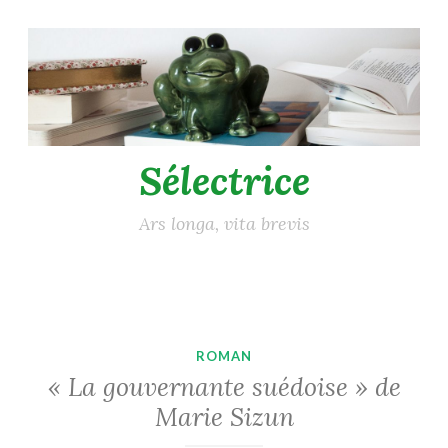
Accéder
au
contenu
principal
Sélectrice
Ars longa, vita brevis
ROMAN
« La gouvernante suédoise » de
Marie Sizun