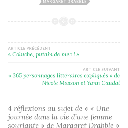
MARGARET DRABBLE
Navigation
ARTICLE PRÉCÉDENT
« Coluche, putain de mec ! »
de
ARTICLE SUIVANT
l’article
« 365 personnages littéraires expliqués » de
Nicole Masson et Yann Caudal
4 réflexions au sujet de «
« Une
journée dans la vie d’une femme
souriante » de Margaret Drabble
»