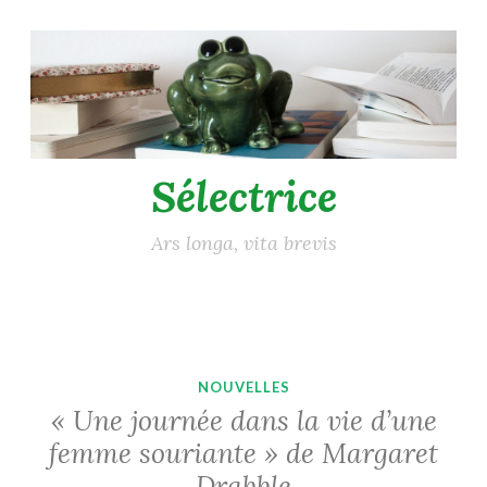
Accéder
au
contenu
principal
Sélectrice
Ars longa, vita brevis
NOUVELLES
« Une journée dans la vie d’une
femme souriante » de Margaret
Drabble