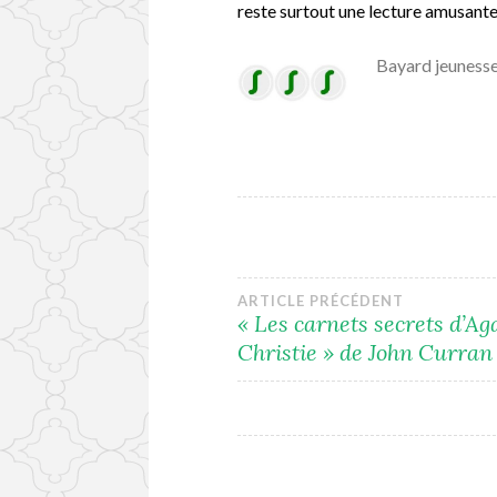
reste surtout une lecture amusante
Bayard jeunesse
Navigation
ARTICLE PRÉCÉDENT
« Les carnets secrets d’Ag
Christie » de John Curran
de
l’article