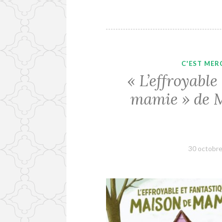
C'EST MERC
« L’effroyabl
mamie » de M
30 octobr