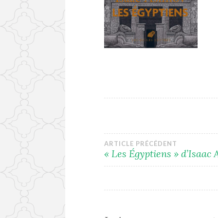
Navigation
ARTICLE PRÉCÉDENT
« Les Égyptiens » d’Isaac
de
l’article