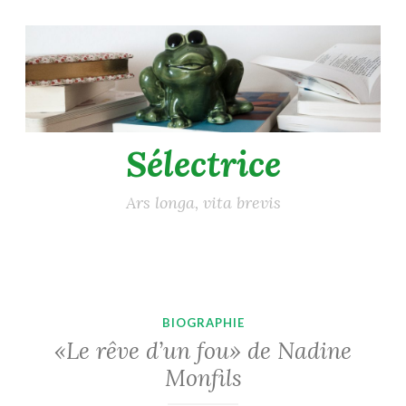
Accéder
au
contenu
principal
Sélectrice
Ars longa, vita brevis
BIOGRAPHIE
«Le rêve d’un fou» de Nadine
Monfils