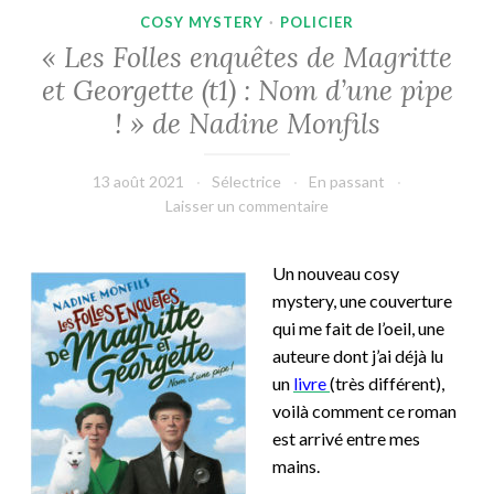
COSY MYSTERY
·
POLICIER
« Les Folles enquêtes de Magritte
et Georgette (t1) : Nom d’une pipe
! » de Nadine Monfils
13 août 2021
Sélectrice
En passant
Laisser un commentaire
Un nouveau cosy
mystery, une couverture
qui me fait de l’oeil, une
auteure dont j’ai déjà lu
un
livre
(très différent),
voilà comment ce roman
est arrivé entre mes
mains.