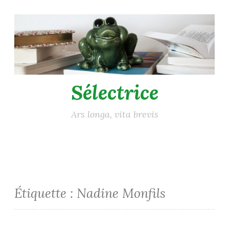
Accéder
au
contenu
principal
Sélectrice
Ars longa, vita brevis
Étiquette :
Nadine Monfils