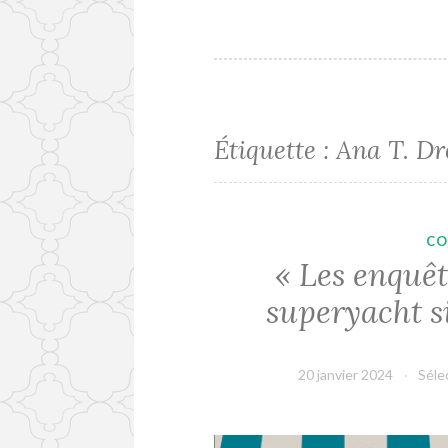
Étiquette :
Ana T. D
CO
« Les enquête
superyacht s
20 janvier 2024
Séle