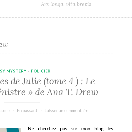
Ars longa, vita brevis
rew
SY MYSTERY
·
POLICIER
s de Julie (tome 4 ) : Le
inistre » de Ana T. Drew
ctrice
En passant
Laisser un commentaire
Ne cherchez pas sur mon blog les