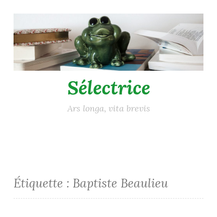
Accéder
au
contenu
principal
Sélectrice
Ars longa, vita brevis
Étiquette :
Baptiste Beaulieu