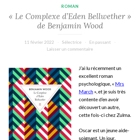
ROMAN
« Le Complexe d’Eden Bellwether »
de Benjamin Wood
11 février 2022
Sélectrice
En passant
Laisser un commentaire
J’ai lu récemment un
excellent roman
psychologique, «
Mrs
March
», et je suis très
contente d’en avoir
découvert un autre,
cette fois-ci chez Zulma.
Oscar est un jeune aide-
soignant. Un jour,