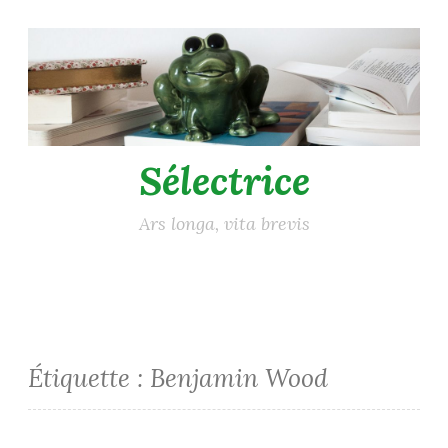
Accéder
au
contenu
principal
Sélectrice
Ars longa, vita brevis
Étiquette :
Benjamin Wood