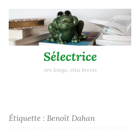
Accéder
au
contenu
principal
Sélectrice
Ars longa, vita brevis
Étiquette :
Benoît Dahan