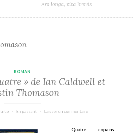
Ars longa, vita brevis
homason
ROMAN
quatre » de Ian Caldwell et
stin Thomason
trice
En passant
Laisser un commentaire
Quatre copains