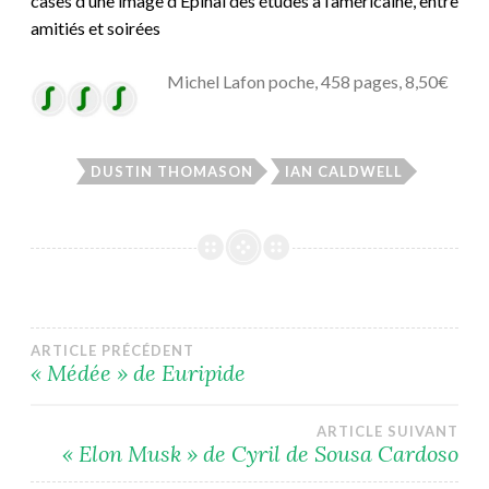
cases d’une image d’Epinal des études à l’américaine, entre
amitiés et soirées
Michel Lafon poche, 458 pages, 8,50€
DUSTIN THOMASON
IAN CALDWELL
Navigation
ARTICLE PRÉCÉDENT
« Médée » de Euripide
de
ARTICLE SUIVANT
l’article
« Elon Musk » de Cyril de Sousa Cardoso