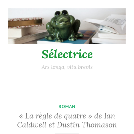
Accéder
au
contenu
principal
Sélectrice
Ars longa, vita brevis
ROMAN
« La règle de quatre » de Ian
Caldwell et Dustin Thomason