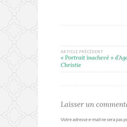
Navigation
ARTICLE PRÉCÉDENT
« Portrait inachevé » d’Ag
Christie
de
l’article
Laisser un comment
Votre adresse e-mail ne sera pas p