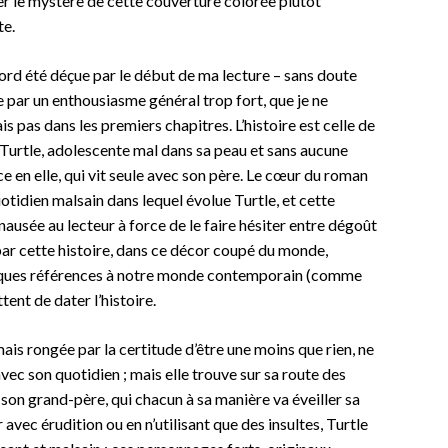
er le mystère de cette couverture colorée plutôt
te.
bord été déçue par le début de ma lecture – sans doute
 par un enthousiasme général trop fort, que je ne
is pas dans les premiers chapitres. L’histoire est celle de
 Turtle, adolescente mal dans sa peau et sans aucune
e en elle, qui vit seule avec son père. Le cœur du roman
uotidien malsain dans lequel évolue Turtle, et cette
usée au lecteur à force de le faire hésiter entre dégoût
e par cette histoire, dans ce décor coupé du monde,
lques références à notre monde contemporain (comme
ent de dater l’histoire.
 mais rongée par la certitude d’être une moins que rien, ne
avec son quotidien ; mais elle trouve sur sa route des
son grand-père, qui chacun à sa manière va éveiller sa
 avec érudition ou en n’utilisant que des insultes, Turtle