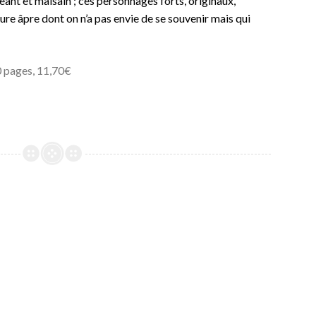
ant et malsain ; ces personnages forts, originaux,
ure âpre dont on n’a pas envie de se souvenir mais qui
0 pages, 11,70€