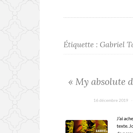
Étiquette :
Gabriel T
« My absolute d
16 décembre 2019
J’ai ach
texte. J