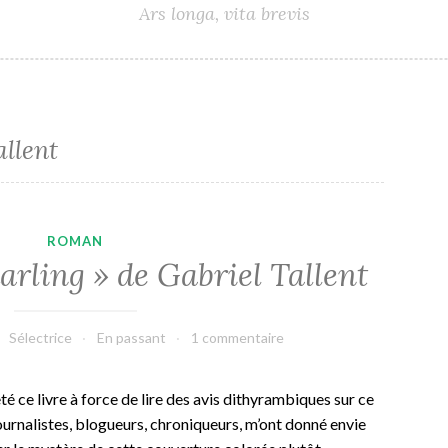
Ars longa, vita brevis
allent
ROMAN
arling » de Gabriel Tallent
Sélectrice
En passant
1 commentaire
eté ce livre à force de lire des avis dithyrambiques sur ce
ournalistes, blogueurs, chroniqueurs, m’ont donné envie