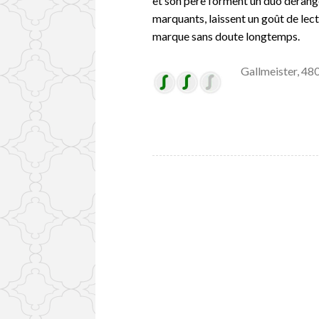
et son père forment un duo dérange
marquants, laissent un goût de lect
marque sans doute longtemps.
Gallmeister, 48