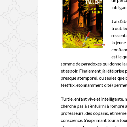
de perc
intrigan
J’ai d’a
troublée
ressenta
la jeune
confianc
est le q
somme de paradoxes qui donne la na
et espoir. Finalement j’ai été pris
presque atemporel, ou seules que
Netflix, étonnamment cité) permett
Turtle, enfant vive et intelligente,
cherche pas à s’enfuir ni à rompre 
professeurs, des copains, et même 
conscience.
S’exprimant tour à tour