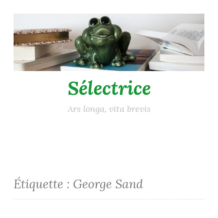
Accéder
au
contenu
principal
Sélectrice
Ars longa, vita brevis
Étiquette :
George Sand