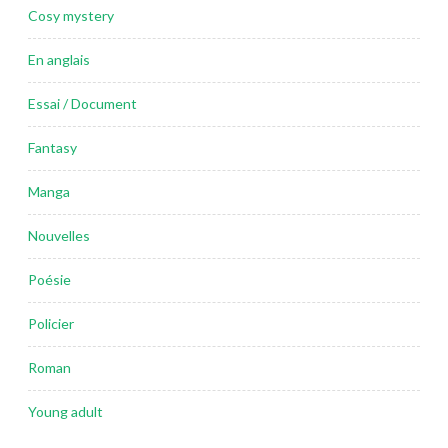
Cosy mystery
En anglais
Essai / Document
Fantasy
Manga
Nouvelles
Poésie
Policier
Roman
Young adult