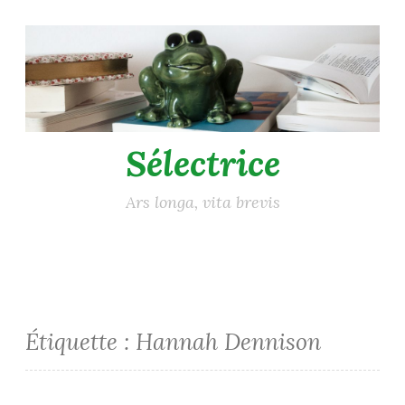
Accéder
au
contenu
principal
Sélectrice
Ars longa, vita brevis
Étiquette :
Hannah Dennison