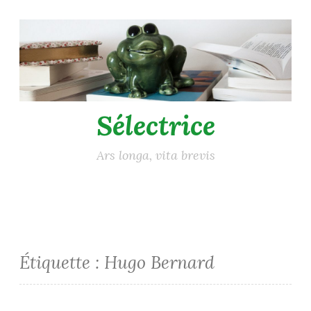
Accéder
au
contenu
principal
Sélectrice
Ars longa, vita brevis
Étiquette :
Hugo Bernard