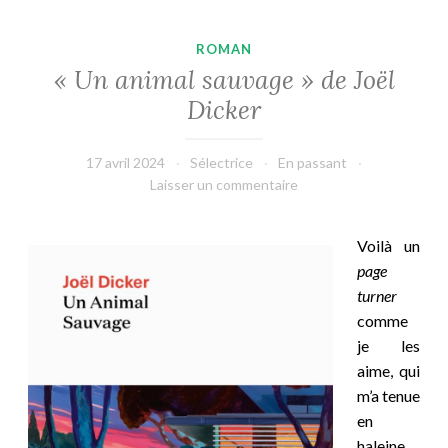
ROMAN
« Un animal sauvage » de Joël
Dicker
17 avril 2024
Sélectrice
En passant
Laisser un commentaire
Voilà un
page
turner
comme
je les
aime, qui
m’a tenue
en
haleine