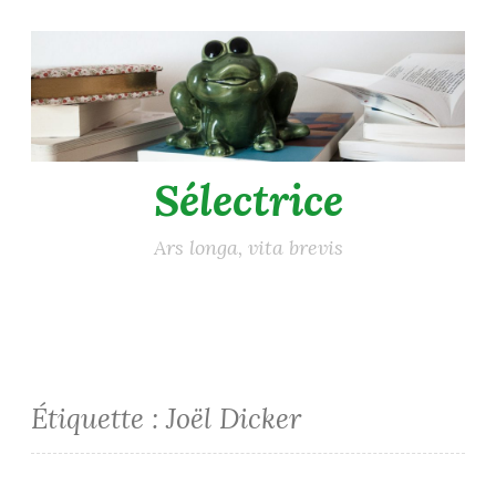
Accéder
au
contenu
principal
Sélectrice
Ars longa, vita brevis
Étiquette :
Joël Dicker