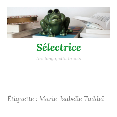
Accéder
au
contenu
principal
Sélectrice
Ars longa, vita brevis
Étiquette :
Marie-Isabelle Taddeï