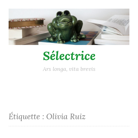
Accéder
au
contenu
principal
Sélectrice
Ars longa, vita brevis
Étiquette :
Olivia Ruiz