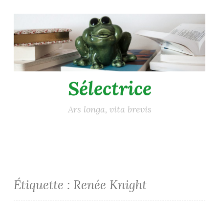
Accéder
au
contenu
principal
Sélectrice
Ars longa, vita brevis
Étiquette :
Renée Knight