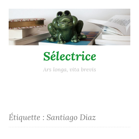
Accéder
au
contenu
principal
Sélectrice
Ars longa, vita brevis
Étiquette :
Santiago Diaz