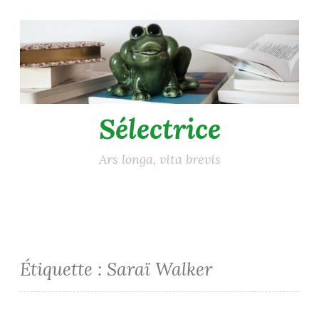
Accéder
au
contenu
principal
Sélectrice
Ars longa, vita brevis
Étiquette :
Saraï Walker