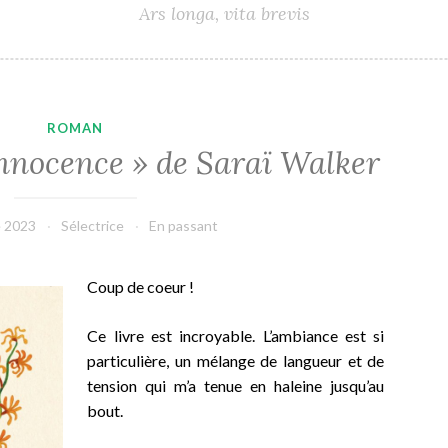
Ars longa, vita brevis
ROMAN
innocence » de Saraï Walker
e 2023
Sélectrice
En passant
Coup de coeur !
Ce livre est incroyable. L’ambiance est si
particulière, un mélange de langueur et de
tension qui m’a tenue en haleine jusqu’au
bout.