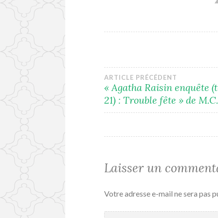
Navigation
ARTICLE PRÉCÉDENT
« Agatha Raisin enquête 
21) : Trouble fête » de M.C
de
l’article
Laisser un comment
Votre adresse e-mail ne sera pas p