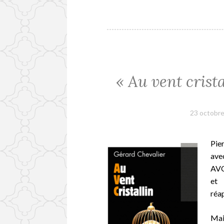
« Au vent crist
23 octobr
Pie
ave
AVC
et 
réa
Mais