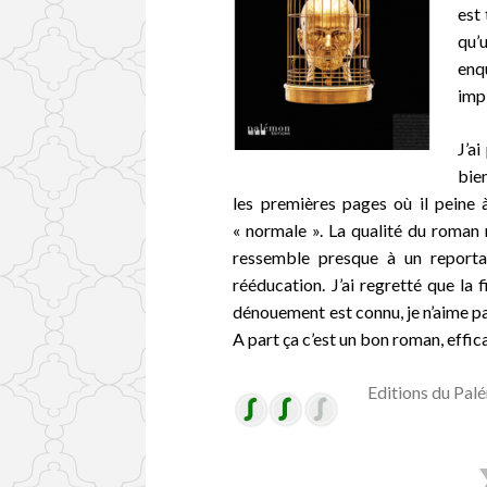
est 
qu’u
enq
imp
J’ai
bie
les premières pages où il peine à
« normale ». La qualité du roman r
ressemble presque à un reporta
rééducation. J’ai regretté que la 
dénouement est connu, je n’aime pas
A part ça c’est un bon roman, effic
Editions du Pal