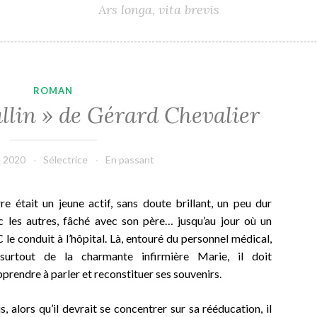
Ars longa, vita brevis
ROMAN
allin » de Gérard Chevalier
e 2020
Sélectrice
En passant
rre était un jeune actif, sans doute brillant, un peu dur
c les autres, fâché avec son père… jusqu’au jour où un
 le conduit à l’hôpital. Là, entouré du personnel médical,
surtout de la charmante infirmière Marie, il doit
pprendre à parler et reconstituer ses souvenirs.
, alors qu’il devrait se concentrer sur sa rééducation, il