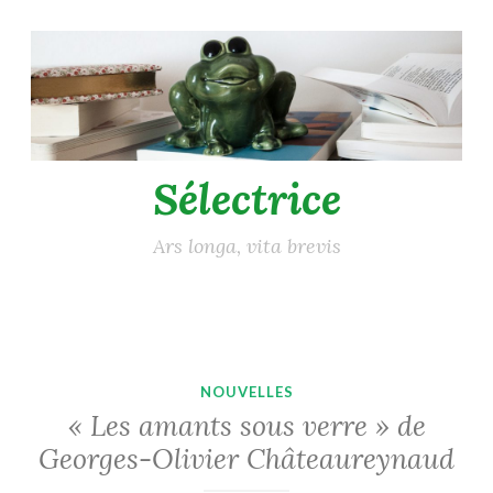
Accéder
au
contenu
principal
Sélectrice
Ars longa, vita brevis
NOUVELLES
« Les amants sous verre » de
Georges-Olivier Châteaureynaud