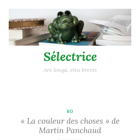
Accéder
au
contenu
principal
Sélectrice
Ars longa, vita brevis
BD
« La couleur des choses » de
Martin Panchaud