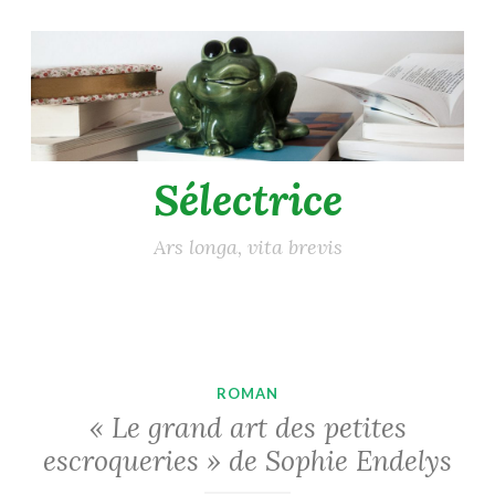
Accéder
au
contenu
principal
Sélectrice
Ars longa, vita brevis
ROMAN
« Le grand art des petites
escroqueries » de Sophie Endelys