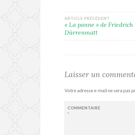
Navigation
ARTICLE PRÉCÉDENT
« La panne » de Friedrich
Dürrenmatt
de
l’article
Laisser un comment
Votre adresse e-mail ne sera pas p
COMMENTAIRE
*