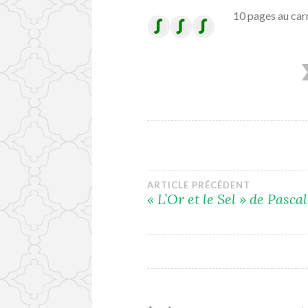
10 pages au car
Navigation
ARTICLE PRÉCÉDENT
« L’Or et le Sel » de Pasca
de
l’article