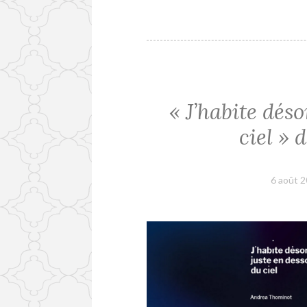
« J’habite dés
ciel »
6 août 