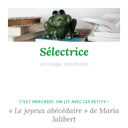
Accéder
au
contenu
principal
Sélectrice
Ars longa, vita brevis
C'EST MERCREDI, ON LIT AVEC LES PETITS !
« Le joyeux abécédaire » de Maria
Jalibert