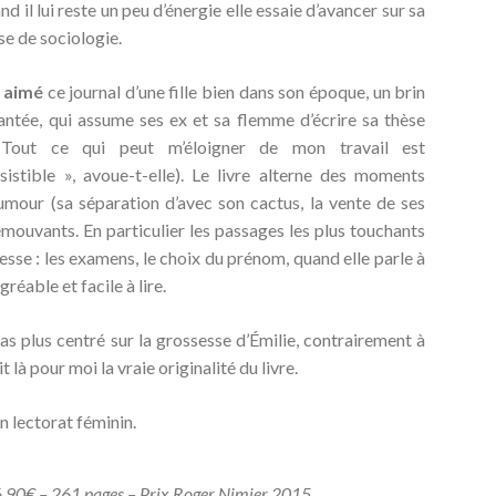
nd il lui reste un peu d’énergie elle essaie d’avancer sur sa
se de sociologie.
i aimé
ce journal d’une fille bien dans son époque, un brin
antée, qui assume ses ex et sa flemme d’écrire sa thèse
 Tout ce qui peut m’éloigner de mon travail est
ésistible », avoue-t-elle). Le livre alterne des moments
umour (sa séparation d’avec son cactus, la vente de ses
mouvants. En particulier les passages les plus touchants
esse : les examens, le choix du prénom, quand elle parle à
réable et facile à lire.
 pas plus centré sur la grossesse d’Émilie, contrairement à
it là pour moi la vraie originalité du livre.
un lectorat féminin.
.90€ – 261 pages – Prix Roger Nimier 2015