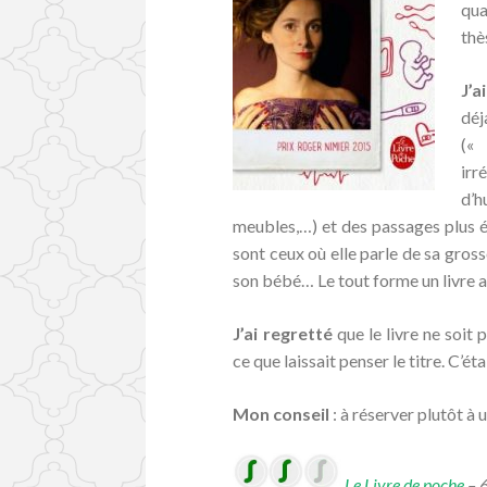
qua
thè
J’a
déj
(«
irr
d’h
meubles,…) et des passages plus é
sont ceux où elle parle de sa gross
son bébé… Le tout forme un livre ag
J’ai regretté
que le livre ne soit
ce que laissait penser le titre. C’éta
Mon conseil
: à réserver plutôt à 
Le Livre de poche
– 6