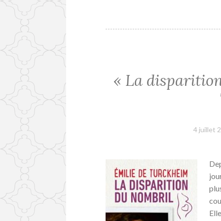
« La disparitio
4 juillet
Dep
jou
plu
cou
Ell