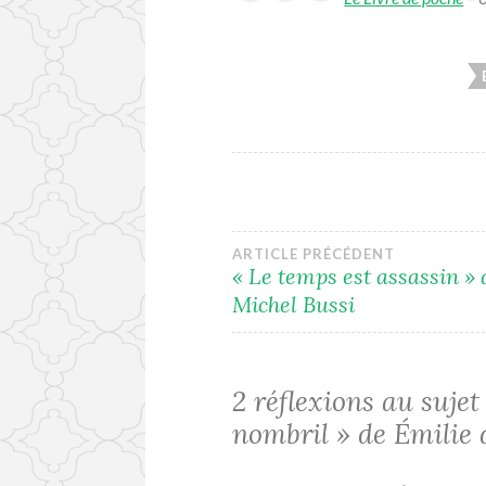
Navigation
ARTICLE PRÉCÉDENT
« Le temps est assassin » 
Michel Bussi
de
l’article
2 réflexions au sujet
nombril » de Émilie