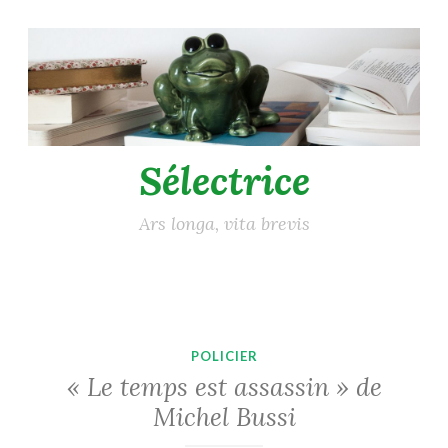
Accéder
au
contenu
principal
Sélectrice
Ars longa, vita brevis
POLICIER
« Le temps est assassin » de
Michel Bussi