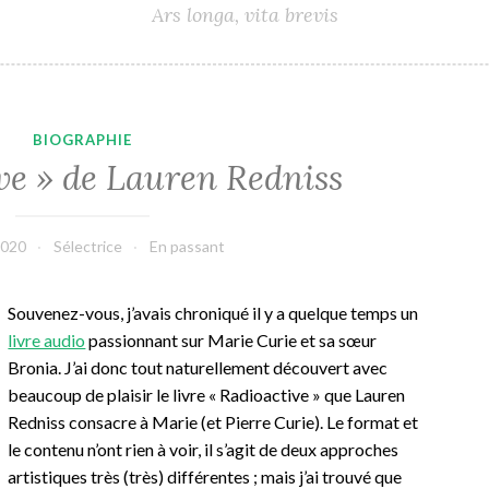
Ars longa, vita brevis
BIOGRAPHIE
ve » de Lauren Redniss
2020
Sélectrice
En passant
Souvenez-vous, j’avais chroniqué il y a quelque temps un
livre audio
passionnant sur Marie Curie et sa sœur
Bronia. J’ai donc tout naturellement découvert avec
beaucoup de plaisir le livre « Radioactive » que Lauren
Redniss consacre à Marie (et Pierre Curie). Le format et
le contenu n’ont rien à voir, il s’agit de deux approches
artistiques très (très) différentes ; mais j’ai trouvé que