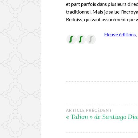
et part parfois dans plusieurs dire
traditionnel. Mais je salue l’incroy
Redniss, qui vaut assurément que v
Fleuve éditions
Navigation
ARTICLE PRÉCÉDENT
« Talion » de Santiago Dia
de