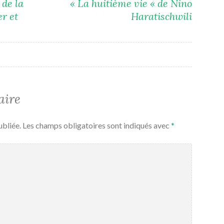
 de la
« La huitième vie « de Nino
er et
Haratischwili
aire
ubliée.
Les champs obligatoires sont indiqués avec
*