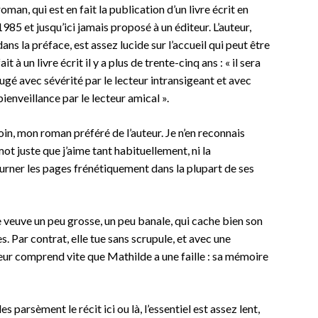
roman, qui est en fait la publication d’un livre écrit en
1985 et jusqu’ici jamais proposé à un éditeur. L’auteur,
dans la préface, est assez lucide sur l’accueil qui peut être
fait à un livre écrit il y a plus de trente-cinq ans : « il sera
jugé avec sévérité par le lecteur intransigeant et avec
bienveillance par le lecteur amical ».
 loin, mon roman préféré de l’auteur. Je n’en reconnais
ot juste que j’aime tant habituellement, ni la
urner les pages frénétiquement dans la plupart de ses
ne veuve un peu grosse, un peu banale, qui cache bien son
s. Par contrat, elle tue sans scrupule, et avec une
teur comprend vite que Mathilde a une faille : sa mémoire
 parsèment le récit ici ou là, l’essentiel est assez lent,