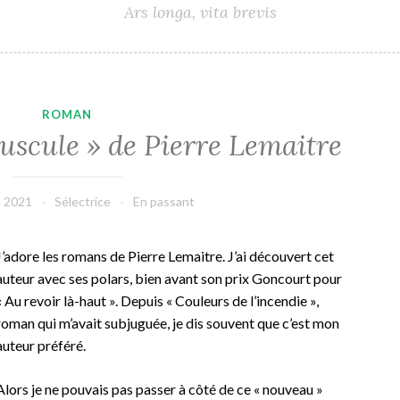
Ars longa, vita brevis
ROMAN
uscule » de Pierre Lemaitre
e 2021
Sélectrice
En passant
J’adore les romans de Pierre Lemaitre. J’ai découvert cet
auteur avec ses polars, bien avant son prix Goncourt pour
« Au revoir là-haut ». Depuis « Couleurs de l’incendie »,
roman qui m’avait subjuguée, je dis souvent que c’est mon
auteur préféré.
Alors je ne pouvais pas passer à côté de ce « nouveau »