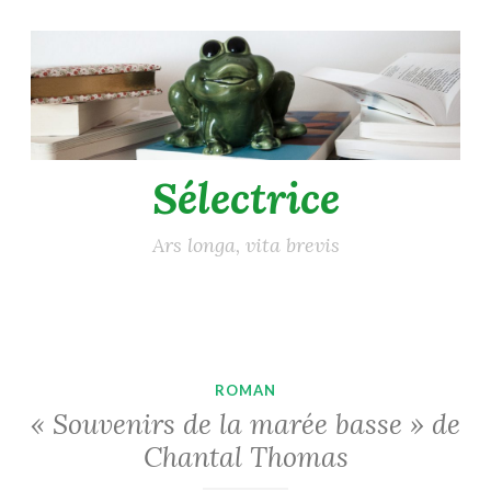
Accéder
au
contenu
principal
Sélectrice
Ars longa, vita brevis
ROMAN
« Souvenirs de la marée basse » de
Chantal Thomas