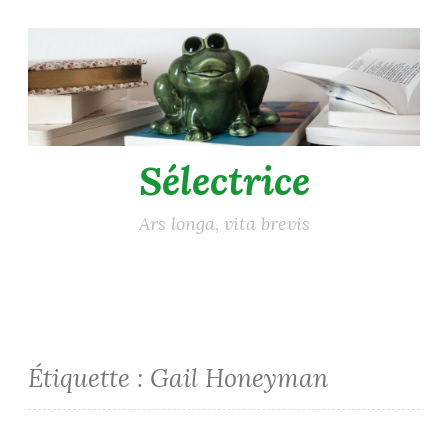
Accéder
au
contenu
principal
Sélectrice
Ars longa, vita brevis
Étiquette :
Gail Honeyman