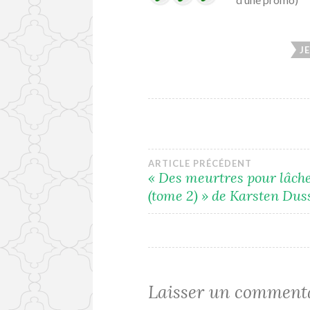
J
Navigation
ARTICLE PRÉCÉDENT
« Des meurtres pour lâche
(tome 2) » de Karsten Dus
de
l’article
Laisser un comment