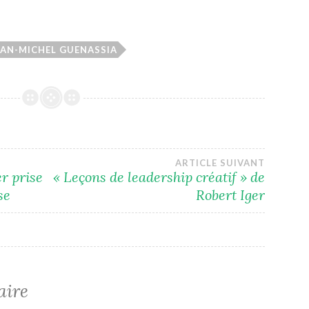
EAN-MICHEL GUENASSIA
ARTICLE SUIVANT
r prise
« Leçons de leadership créatif » de
se
Robert Iger
aire