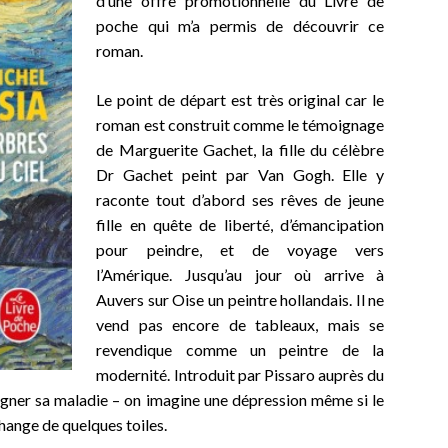
d’une offre promotionnelle du Livre de
poche qui m’a permis de découvrir ce
roman.
Le point de départ est très original car le
roman est construit comme le témoignage
de Marguerite Gachet, la fille du célèbre
Dr Gachet peint par Van Gogh. Elle y
raconte tout d’abord ses rêves de jeune
fille en quête de liberté, d’émancipation
pour peindre, et de voyage vers
l’Amérique. Jusqu’au jour où arrive à
Auvers sur Oise un peintre hollandais. Il ne
vend pas encore de tableaux, mais se
revendique comme un peintre de la
modernité. Introduit par Pissaro auprès du
igner sa maladie – on imagine une dépression même si le
change de quelques toiles.