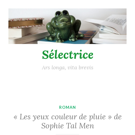
Accéder
au
contenu
principal
Sélectrice
Ars longa, vita brevis
ROMAN
« Les yeux couleur de pluie » de
Sophie Tal Men