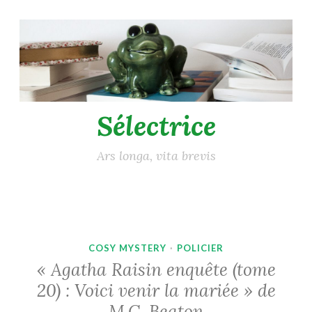
Accéder
au
contenu
principal
Sélectrice
Ars longa, vita brevis
COSY MYSTERY
·
POLICIER
« Agatha Raisin enquête (tome
20) : Voici venir la mariée » de
M.C. Beaton