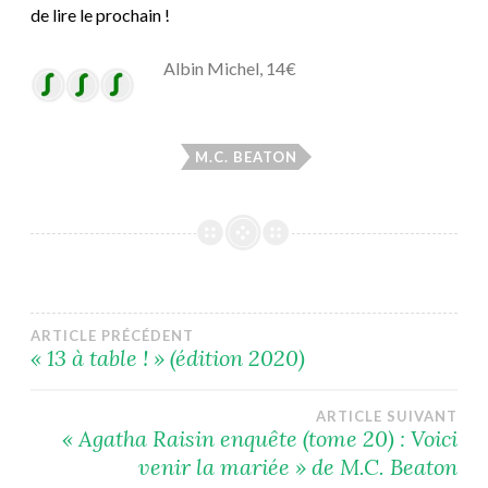
de lire le prochain !
Albin Michel, 14€
M.C. BEATON
Navigation
ARTICLE PRÉCÉDENT
« 13 à table ! » (édition 2020)
de
ARTICLE SUIVANT
l’article
« Agatha Raisin enquête (tome 20) : Voici
venir la mariée » de M.C. Beaton