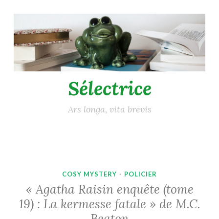
Accéder
au
contenu
principal
Sélectrice
Ars longa, vita brevis
COSY MYSTERY
·
POLICIER
« Agatha Raisin enquête (tome
19) : La kermesse fatale » de M.C.
Beaton