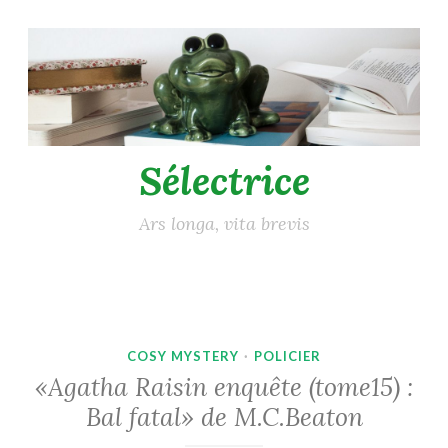
Accéder
au
contenu
principal
Sélectrice
Ars longa, vita brevis
COSY MYSTERY
·
POLICIER
«Agatha Raisin enquête (tome15) :
Bal fatal» de M.C.Beaton