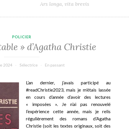
Ars longa, vita brevis
POLICIER
table » d’Agatha Christie
e 2024
Sélectrice
En passant
L’an dernier, j’avais participé au
#readChristie2023, mais je m’étais lassée
en cours d’année d’avoir des lectures
« imposées ». Je n’ai pas renouvelé
l’expérience cette année, mais je relis
régulièrement des romans d’Agatha
Christie (soit les textes originaux, soit des