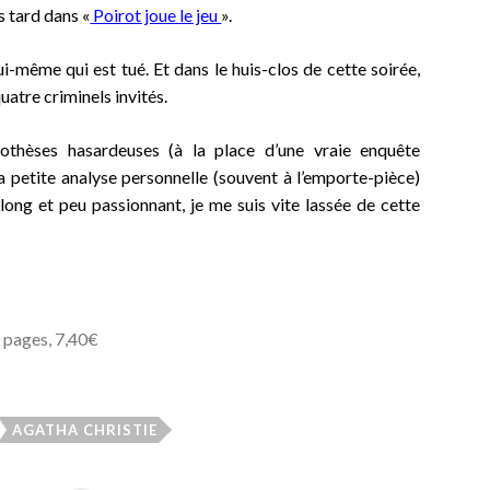
s tard dans «
Poirot joue le jeu
».
ui-même qui est tué. Et dans le huis-clos de cette soirée,
quatre criminels invités.
thèses hasardeuses (à la place d’une vraie enquête
a petite analyse personnelle (souvent à l’emporte-pièce)
 long et peu passionnant, je me suis vite lassée de cette
 pages, 7,40€
AGATHA CHRISTIE