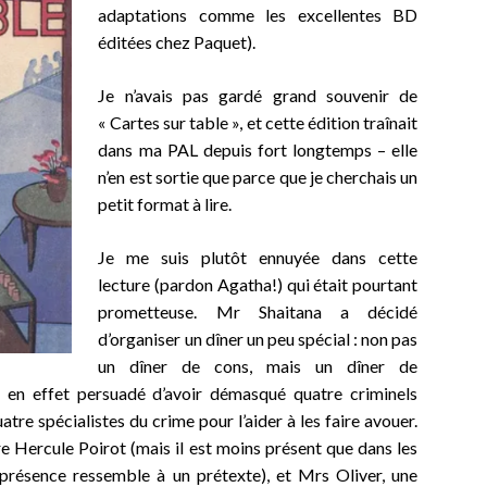
adaptations comme les excellentes BD
éditées chez Paquet).
Je n’avais pas gardé grand souvenir de
« Cartes sur table », et cette édition traînait
dans ma PAL depuis fort longtemps – elle
n’en est sortie que parce que je cherchais un
petit format à lire.
Je me suis plutôt ennuyée dans cette
lecture (pardon Agatha!) qui était pourtant
prometteuse. Mr Shaitana a décidé
d’organiser un dîner un peu spécial : non pas
un dîner de cons, mais un dîner de
st en effet persuadé d’avoir démasqué quatre criminels
atre spécialistes du crime pour l’aider à les faire avouer.
re Hercule Poirot (mais il est moins présent que dans les
 présence ressemble à un prétexte), et Mrs Oliver, une