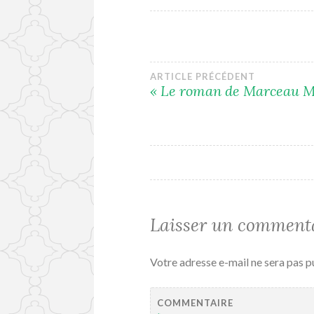
Navigation
ARTICLE PRÉCÉDENT
« Le roman de Marceau Mi
de
l’article
Laisser un comment
Votre adresse e-mail ne sera pas p
COMMENTAIRE